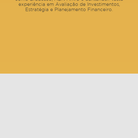
experiência em Avaliação de Investimentos,
Estratégia e Planejamento Financeiro.
Cinthia Godoy
Formada em Administração de Empresas pela