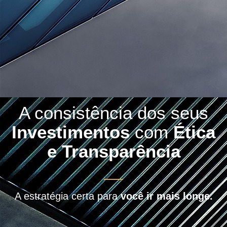
A consistência dos seus
Investimentos
com
Ética
e Transparência
A estratégia certa para
você ir mais longe.