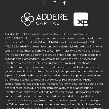
A Addere Capital Assessor de Investimentos LTDA, inscrita sob o CNPJ:
45.213.974/0001-91, é uma empresa de Assessoria de Investimento devidamente
registrada na Comissão de Valores Mobiliários na forma da Resolução CVM
178/23 (“Sociedade”), que mantém contrato de distribuição de produtos financeiros
com a XP Investimentos Corretora de Câmbio, Títulos e Valores Mobiliários S.A.
(“XP”) e pode, por conta e ordem dos seus clientes, operar no mercado de capitais
segundo a legislação vigente. Na forma da legislação da CVM, o Assessor de
Investimento não pode administrar ou gerir o patrimônio de investidores. O
investimento em ações é um investimento de risco e rentabilidade passada não é
garantia de rentabilidade futura. Na realização de operações com derivativos existe
a possibilidade de perdas superiores aos valores investidos, podendo resultar em
significativas perdas patrimoniais. A Sociedade poderá exercer atividades
complementares relacionadas aos mercados financeiro, securitário, de previdência
e capitalização, desde que não conflitem com a atividade de assessoria de
investimentos, podendo ser realizada por meio da pessoa jurídica acima descrita
ou por meio de pessoa jurídica terceira. Todas as atividades são prestadas
mantendo a devida segregação e em cumprimento ao quanto previsto nas regras
da CVM ou de outros órgãos reguladores e autorreguladores. Para informações e
dúvidas sobre produtos, contate seu assessor de investimentos. Para reclamações,