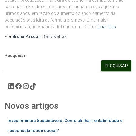
Capital. A educação financeira e a economia comportamental
são duas áreas de estudo que vem ganhando destaque nos
últimos anos, em razão do aumento do endividamento da
população brasileira de forma a promover uma maior
conscientização e habilidade financeira. Dentro
Leia mais
Por
Bruna Pascon
,
3 anos
atrás
Pesquisar
PESQUISAR
Novos artigos
Investimentos Sustentáveis: Como alinhar rentabilidade e
responsabilidade social?