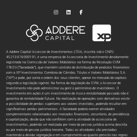
A Addere Capital Assessor de Investimentos LTDA, inscrita sob o CNPJ:
45.213.974/0001-91, é uma empresa de Assessoria de Investimento devidamente
registrada na Comissão de Valores Mobiliários na forma da Resolução CVM
178/23 (“Sociedade”), que mantém contrato de distribuição de produtos financeiros
com a XP Investimentos Corretora de Câmbio, Títulos e Valores Mobiliários S.A.
(“XP”) e pode, por conta e ordem dos seus clientes, operar no mercado de capitais
segundo a legislação vigente. Na forma da legislação da CVM, o Assessor de
Investimento não pode administrar ou gerir o patrimônio de investidores. O
investimento em ações é um investimento de risco e rentabilidade passada não é
garantia de rentabilidade futura. Na realização de operações com derivativos existe
a possibilidade de perdas superiores aos valores investidos, podendo resultar em
significativas perdas patrimoniais. A Sociedade poderá exercer atividades
complementares relacionadas aos mercados financeiro, securitário, de previdência
e capitalização, desde que não conflitem com a atividade de assessoria de
investimentos, podendo ser realizada por meio da pessoa jurídica acima descrita
ou por meio de pessoa jurídica terceira. Todas as atividades são prestadas
mantendo a devida segregação e em cumprimento ao quanto previsto nas regras