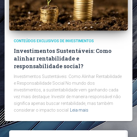
CONTEÚDOS EXCLUSIVOS DE INVESTIMENTOS
Investimentos Sustentáveis: Como
alinhar rentabilidade e
responsabilidade social?
Investimentos Sustentáveis: Como Alinhar Rentabilidade
e Responsabilidade Social No mundo dos
investimentos, a sustentabilidade vem ganhando cada
vez mais destaque. Investir de maneira responsável não
significa apenas buscar rentabilidade, mas também
considerar o impacto social
Leia mais