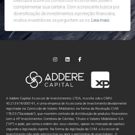
Descubra sobre os consórcios e como eles podem
complementar sua carteira. Com a crescente busca por
diversificação de investimentos e proteção financeira,
muitos investidores se perguntam se os
Leia mais
A Addere Capital Assessor de Investimentos LTDA, inscrita sob o CNPJ:
45.213.974/0001-91, é uma empresa de Assessoria de Investimento devidamente
registrada na Comissão de Valores Mobiliários na forma da Resolução CVM
178/23 (“Sociedade”), que mantém contrato de distribuição de produtos financeiros
com a XP Investimentos Corretora de Câmbio, Títulos e Valores Mobiliários S.A.
(“XP”) e pode, por conta e ordem dos seus clientes, operar no mercado de capitais
segundo a legislação vigente. Na forma da legislação da CVM, o Assessor de
Investimento não pode administrar ou gerir o patrimônio de investidores. O