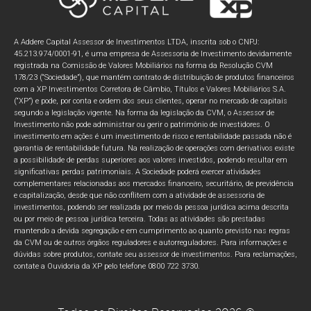
A Addere Capital Assessor de Investimentos LTDA, inscrita sob o CNPJ:
45.213.974/0001-91, é uma empresa de Assessoria de Investimento devidamente
registrada na Comissão de Valores Mobiliários na forma da Resolução CVM
178/23 (“Sociedade”), que mantém contrato de distribuição de produtos financeiros
com a XP Investimentos Corretora de Câmbio, Títulos e Valores Mobiliários S.A.
(“XP”) e pode, por conta e ordem dos seus clientes, operar no mercado de capitais
segundo a legislação vigente. Na forma da legislação da CVM, o Assessor de
Investimento não pode administrar ou gerir o patrimônio de investidores. O
investimento em ações é um investimento de risco e rentabilidade passada não é
garantia de rentabilidade futura. Na realização de operações com derivativos existe
a possibilidade de perdas superiores aos valores investidos, podendo resultar em
significativas perdas patrimoniais. A Sociedade poderá exercer atividades
complementares relacionadas aos mercados financeiro, securitário, de previdência
e capitalização, desde que não conflitem com a atividade de assessoria de
investimentos, podendo ser realizada por meio da pessoa jurídica acima descrita
ou por meio de pessoa jurídica terceira. Todas as atividades são prestadas
mantendo a devida segregação e em cumprimento ao quanto previsto nas regras
da CVM ou de outros órgãos reguladores e autorreguladores. Para informações e
dúvidas sobre produtos, contate seu assessor de investimentos. Para reclamações,
contate a Ouvidoria da XP pelo telefone 0800 722 3730.