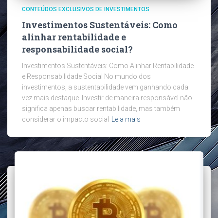
CONTEÚDOS EXCLUSIVOS DE INVESTIMENTOS
Investimentos Sustentáveis: Como
alinhar rentabilidade e
responsabilidade social?
Investimentos Sustentáveis: Como Alinhar Rentabilidade
e Responsabilidade Social No mundo dos
investimentos, a sustentabilidade vem ganhando cada
vez mais destaque. Investir de maneira responsável não
significa apenas buscar rentabilidade, mas também
considerar o impacto social
Leia mais