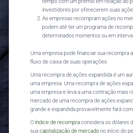
tempo com um prêmio em relação ao p
investidores por oferecerem suas açõe
As empresas recompram ações no merc
podem até ter um programa de recomp
determinados momentos ou em interval
Uma empresa pode financiar sua recompra a
fluxo de caixa de suas operações.
Uma recompra de ações expandida é um aum
uma empresa. Uma recompra de ações expan
uma empresa e leva a uma contração mais r
mercado de uma recompra de ações expand
grande e expandida provavelmente fará com
O
índice de recompra
considera os dólares d
sua
capitalização de mercado
no início do p