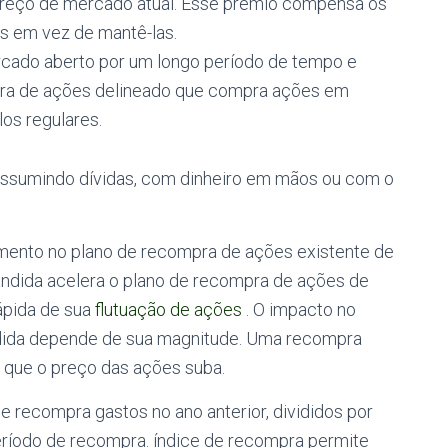
reço de mercado atual.
Esse prêmio compensa os
s em vez de mantê-las.
ado aberto por um longo período de tempo e
ra de ações delineado que compra ações em
os regulares.
ssumindo dívidas, com dinheiro em mãos ou com o
ento no plano de recompra de ações existente de
dida acelera o plano de recompra de ações de
ápida de sua
flutuação de ações
. O impacto no
ida depende de sua magnitude. Uma recompra
 que o preço das ações suba.
e recompra gastos no ano anterior, divididos por
eríodo de recompra.
índice de recompra permite