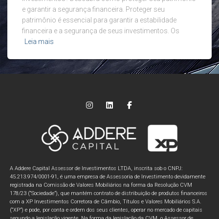
e garantir a segurança financeira. Proteger seu
patrimônio é essencial para garantir a estabilidade
financeira e a segurança de seus investimentos. Os
Leia mais
A Addere Capital Assessor de Investimentos LTDA, inscrita sob o CNPJ:
45.213.974/0001-91, é uma empresa de Assessoria de Investimento devidamente
registrada na Comissão de Valores Mobiliários na forma da Resolução CVM
178/23 (“Sociedade”), que mantém contrato de distribuição de produtos financeiros
com a XP Investimentos Corretora de Câmbio, Títulos e Valores Mobiliários S.A.
(“XP”) e pode, por conta e ordem dos seus clientes, operar no mercado de capitais
segundo a legislação vigente. Na forma da legislação da CVM, o Assessor de