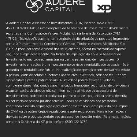
A Addere Capital Assessor de Investimentos LTDA, inscrita sob o CNPJ:
45.213.974/0001-91, é uma empresa de Assessoria de Investimento devidamente
registrada na Comissão de Valores Mobiliários na forma da Resolução CVM
178/23 (“Sociedade”), que mantém contrato de distribuição de produtos financeiros
com a XP Investimentos Corretora de Câmbio, Títulos e Valores Mobiliários S.A.
(“XP”) e pode, por conta e ordem dos seus clientes, operar no mercado de capitais
segundo a legislação vigente. Na forma da legislação da CVM, o Assessor de
Investimento não pode administrar ou gerir o patrimônio de investidores. O
investimento em ações é um investimento de risco e rentabilidade passada não é
garantia de rentabilidade futura. Na realização de operações com derivativos existe
a possibilidade de perdas superiores aos valores investidos, podendo resultar em
significativas perdas patrimoniais. A Sociedade poderá exercer atividades
complementares relacionadas aos mercados financeiro, securitário, de previdência
e capitalização, desde que não conflitem com a atividade de assessoria de
investimentos, podendo ser realizada por meio da pessoa jurídica acima descrita
ou por meio de pessoa jurídica terceira. Todas as atividades são prestadas
mantendo a devida segregação e em cumprimento ao quanto previsto nas regras
da CVM ou de outros órgãos reguladores e autorreguladores. Para informações e
dúvidas sobre produtos, contate seu assessor de investimentos. Para reclamações,
contate a Ouvidoria da XP pelo telefone 0800 722 3730.