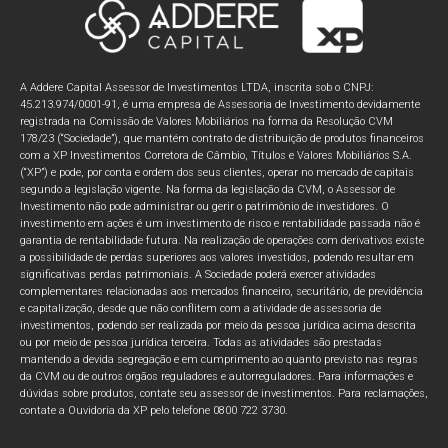
A Addere Capital Assessor de Investimentos LTDA, inscrita sob o CNPJ:
45.213.974/0001-91, é uma empresa de Assessoria de Investimento devidamente
registrada na Comissão de Valores Mobiliários na forma da Resolução CVM
178/23 (“Sociedade”), que mantém contrato de distribuição de produtos financeiros
com a XP Investimentos Corretora de Câmbio, Títulos e Valores Mobiliários S.A.
(“XP”) e pode, por conta e ordem dos seus clientes, operar no mercado de capitais
segundo a legislação vigente. Na forma da legislação da CVM, o Assessor de
Investimento não pode administrar ou gerir o patrimônio de investidores. O
investimento em ações é um investimento de risco e rentabilidade passada não é
garantia de rentabilidade futura. Na realização de operações com derivativos existe
a possibilidade de perdas superiores aos valores investidos, podendo resultar em
significativas perdas patrimoniais. A Sociedade poderá exercer atividades
complementares relacionadas aos mercados financeiro, securitário, de previdência
e capitalização, desde que não conflitem com a atividade de assessoria de
investimentos, podendo ser realizada por meio da pessoa jurídica acima descrita
ou por meio de pessoa jurídica terceira. Todas as atividades são prestadas
mantendo a devida segregação e em cumprimento ao quanto previsto nas regras
da CVM ou de outros órgãos reguladores e autorreguladores. Para informações e
dúvidas sobre produtos, contate seu assessor de investimentos. Para reclamações,
contate a Ouvidoria da XP pelo telefone 0800 722 3730.