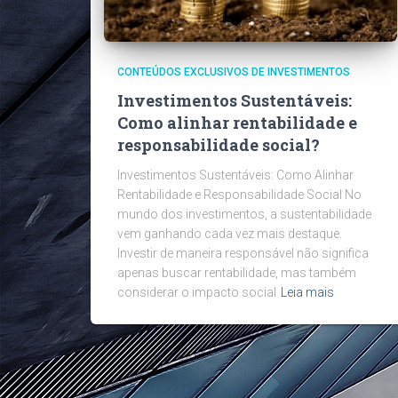
CONTEÚDOS EXCLUSIVOS DE INVESTIMENTOS
Investimentos Sustentáveis:
Como alinhar rentabilidade e
responsabilidade social?
Investimentos Sustentáveis: Como Alinhar
Rentabilidade e Responsabilidade Social No
mundo dos investimentos, a sustentabilidade
vem ganhando cada vez mais destaque.
Investir de maneira responsável não significa
apenas buscar rentabilidade, mas também
considerar o impacto social
Leia mais