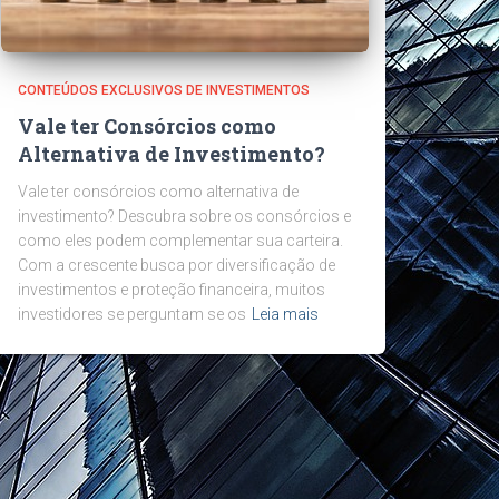
CONTEÚDOS EXCLUSIVOS DE INVESTIMENTOS
Vale ter Consórcios como
Alternativa de Investimento?
Vale ter consórcios como alternativa de
investimento? Descubra sobre os consórcios e
como eles podem complementar sua carteira.
Com a crescente busca por diversificação de
investimentos e proteção financeira, muitos
investidores se perguntam se os
Leia mais