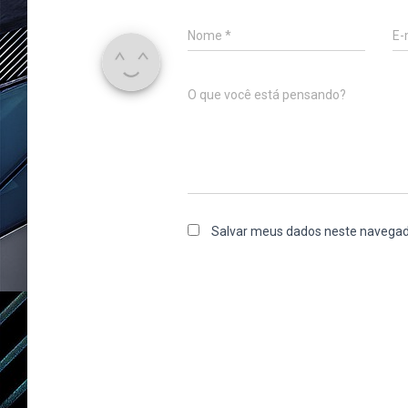
Nome
*
E-
O que você está pensando?
Salvar meus dados neste navegad