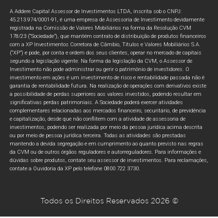
A Addere Capital Assessor de Investimentos LTDA, inscrita sob o CNPJ:
45.213.974/0001-91, é uma empresa de Assessoria de Investimento devidamente
registrada na Comissão de Valores Mobiliários na forma da Resolução CVM
178/23 (“Sociedade”), que mantém contrato de distribuição de produtos financeiros
com a XP Investimentos Corretora de Câmbio, Títulos e Valores Mobiliários S.A.
(“XP”) e pode, por conta e ordem dos seus clientes, operar no mercado de capitais
segundo a legislação vigente. Na forma da legislação da CVM, o Assessor de
Investimento não pode administrar ou gerir o patrimônio de investidores. O
investimento em ações é um investimento de risco e rentabilidade passada não é
garantia de rentabilidade futura. Na realização de operações com derivativos existe
a possibilidade de perdas superiores aos valores investidos, podendo resultar em
significativas perdas patrimoniais. A Sociedade poderá exercer atividades
complementares relacionadas aos mercados financeiro, securitário, de previdência
e capitalização, desde que não conflitem com a atividade de assessoria de
investimentos, podendo ser realizada por meio da pessoa jurídica acima descrita
ou por meio de pessoa jurídica terceira. Todas as atividades são prestadas
mantendo a devida segregação e em cumprimento ao quanto previsto nas regras
da CVM ou de outros órgãos reguladores e autorreguladores. Para informações e
dúvidas sobre produtos, contate seu assessor de investimentos. Para reclamações,
contate a Ouvidoria da XP pelo telefone 0800 722 3730.
Todos os Direitos Reservados 2026 ©