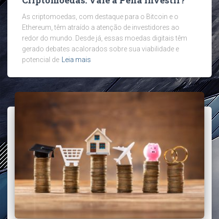
Criptomoedas: Vale a Pena Investir?
As criptomoedas, com destaque para o Bitcoin e o
Ethereum, têm atraído a atenção de investidores ao
redor do mundo. Desde já, essas moedas digitais têm
gerado debates acalorados sobre sua viabilidade e
potencial de
Leia mais