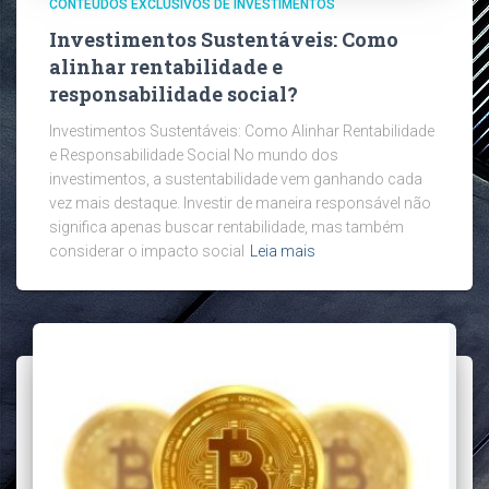
CONTEÚDOS EXCLUSIVOS DE INVESTIMENTOS
Investimentos Sustentáveis: Como
alinhar rentabilidade e
responsabilidade social?
Investimentos Sustentáveis: Como Alinhar Rentabilidade
e Responsabilidade Social No mundo dos
investimentos, a sustentabilidade vem ganhando cada
vez mais destaque. Investir de maneira responsável não
significa apenas buscar rentabilidade, mas também
considerar o impacto social
Leia mais