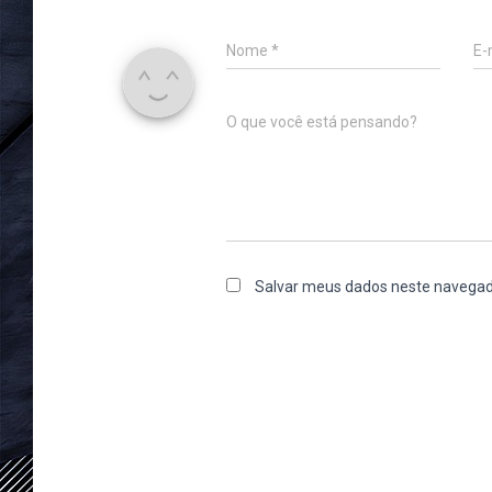
Nome
*
E-
O que você está pensando?
Salvar meus dados neste navegad