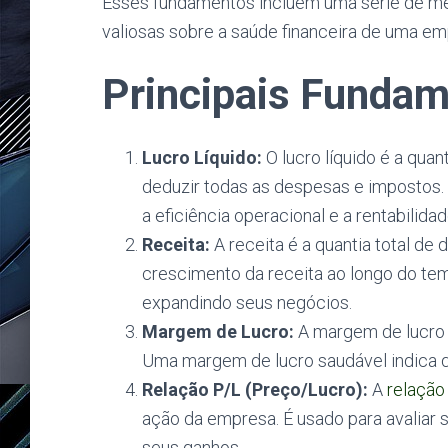
Esses fundamentos incluem uma série de mé
valiosas sobre a saúde financeira de uma em
Principais Fundam
Lucro Líquido:
O lucro líquido é a qua
deduzir todas as despesas e impostos. 
a eficiência operacional e a rentabilid
Receita:
A receita é a quantia total d
crescimento da receita ao longo do tem
expandindo seus negócios.
Margem de Lucro:
A margem de lucro 
Uma margem de lucro saudável indica q
Relação P/L (Preço/Lucro):
A
relação
ação da empresa. É usado para avaliar 
seus ganhos.