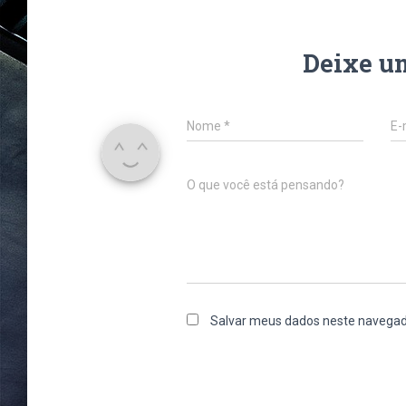
Deixe u
Nome
*
E-
O que você está pensando?
Salvar meus dados neste navegad