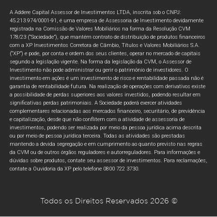
A Addere Capital Assessor de Investimentos LTDA, inscrita sob o CNPJ:
45.213.974/0001-91, é uma empresa de Assessoria de Investimento devidamente
registrada na Comissão de Valores Mobiliários na forma da Resolução CVM
178/23 (“Sociedade”), que mantém contrato de distribuição de produtos financeiros
com a XP Investimentos Corretora de Câmbio, Títulos e Valores Mobiliários S.A.
(“XP”) e pode, por conta e ordem dos seus clientes, operar no mercado de capitais
segundo a legislação vigente. Na forma da legislação da CVM, o Assessor de
Investimento não pode administrar ou gerir o patrimônio de investidores. O
investimento em ações é um investimento de risco e rentabilidade passada não é
garantia de rentabilidade futura. Na realização de operações com derivativos existe
a possibilidade de perdas superiores aos valores investidos, podendo resultar em
significativas perdas patrimoniais. A Sociedade poderá exercer atividades
complementares relacionadas aos mercados financeiro, securitário, de previdência
e capitalização, desde que não conflitem com a atividade de assessoria de
investimentos, podendo ser realizada por meio da pessoa jurídica acima descrita
ou por meio de pessoa jurídica terceira. Todas as atividades são prestadas
mantendo a devida segregação e em cumprimento ao quanto previsto nas regras
da CVM ou de outros órgãos reguladores e autorreguladores. Para informações e
dúvidas sobre produtos, contate seu assessor de investimentos. Para reclamações,
contate a Ouvidoria da XP pelo telefone 0800 722 3730.
Todos os Direitos Reservados 2026 ©