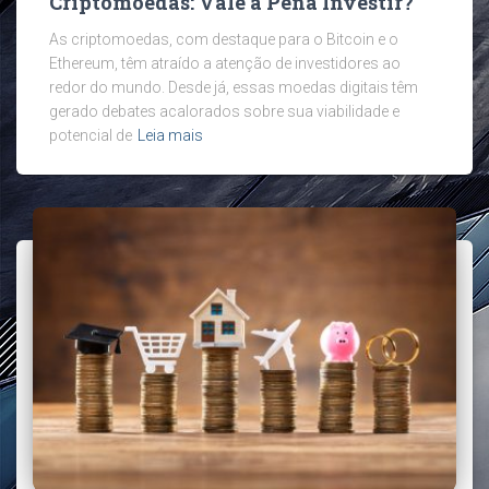
Criptomoedas: Vale a Pena Investir?
As criptomoedas, com destaque para o Bitcoin e o
Ethereum, têm atraído a atenção de investidores ao
redor do mundo. Desde já, essas moedas digitais têm
gerado debates acalorados sobre sua viabilidade e
potencial de
Leia mais