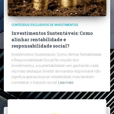
CONTEÚDOS EXCLUSIVOS DE INVESTIMENTOS
Investimentos Sustentáveis: Como
alinhar rentabilidade e
responsabilidade social?
Investimentos Sustentáveis: Como Alinhar Rentabilidade
e Responsabilidade Social No mundo dos
investimentos, a sustentabilidade vem ganhando cada
vez mais destaque. Investir de maneira responsável não
significa apenas buscar rentabilidade, mas também
considerar o impacto social
Leia mais