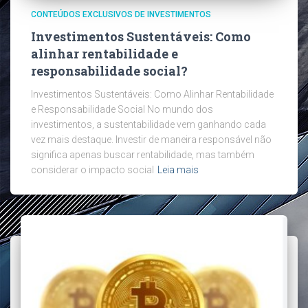
CONTEÚDOS EXCLUSIVOS DE INVESTIMENTOS
Investimentos Sustentáveis: Como
alinhar rentabilidade e
responsabilidade social?
Investimentos Sustentáveis: Como Alinhar Rentabilidade
e Responsabilidade Social No mundo dos
investimentos, a sustentabilidade vem ganhando cada
vez mais destaque. Investir de maneira responsável não
significa apenas buscar rentabilidade, mas também
considerar o impacto social
Leia mais