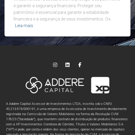
e garantir a segurança financeira. Proteger seu
patrimônio é essencial para garantir a estabilidade
financeira e a segurança de seus investimentos. Os
Leia mais
A Addere Capital Assessor de Investimentos LTDA, inscrita sob o CNPJ:
45.213.974/0001-91, é uma empresa de Assessoria de Investimento devidamente
registrada na Comissão de Valores Mobiliários na forma da Resolução CVM
178/23 (“Sociedade”), que mantém contrato de distribuição de produtos financeiros
com a XP Investimentos Corretora de Câmbio, Títulos e Valores Mobiliários S.A.
(“XP”) e pode, por conta e ordem dos seus clientes, operar no mercado de capitais
segundo a legislação vigente. Na forma da legislação da CVM, o Assessor de