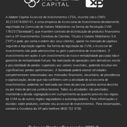
A Addere Capital Assessor de Investimentos LTDA, inscrita sob o CNPJ:
45.213.974/0001-91, é uma empresa de Assessoria de Investimento devidamente
registrada na Comissão de Valores Mobiliários na forma da Resolução CVM
178/23 (“Sociedade”), que mantém contrato de distribuição de produtos financeiros
com a XP Investimentos Corretora de Câmbio, Títulos e Valores Mobiliários S.A.
(“XP”) e pode, por conta e ordem dos seus clientes, operar no mercado de capitais
segundo a legislação vigente. Na forma da legislação da CVM, o Assessor de
Investimento não pode administrar ou gerir o patrimônio de investidores. O
investimento em ações é um investimento de risco e rentabilidade passada não é
garantia de rentabilidade futura. Na realização de operações com derivativos existe
a possibilidade de perdas superiores aos valores investidos, podendo resultar em
significativas perdas patrimoniais. A Sociedade poderá exercer atividades
complementares relacionadas aos mercados financeiro, securitário, de previdência
e capitalização, desde que não conflitem com a atividade de assessoria de
investimentos, podendo ser realizada por meio da pessoa jurídica acima descrita
ou por meio de pessoa jurídica terceira. Todas as atividades são prestadas
mantendo a devida segregação e em cumprimento ao quanto previsto nas regras
da CVM ou de outros órgãos reguladores e autorreguladores. Para informações e
dúvidas sobre produtos, contate seu assessor de investimentos. Para reclamações,
contate a Ouvidoria da XP pelo telefone 0800 722 3730.