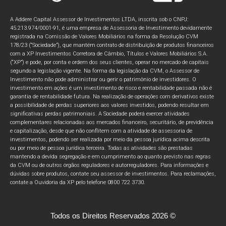
A Addere Capital Assessor de Investimentos LTDA, inscrita sob o CNPJ:
45.213.974/0001-91, é uma empresa de Assessoria de Investimento devidamente
registrada na Comissão de Valores Mobiliários na forma da Resolução CVM
178/23 (“Sociedade”), que mantém contrato de distribuição de produtos financeiros
com a XP Investimentos Corretora de Câmbio, Títulos e Valores Mobiliários S.A.
(“XP”) e pode, por conta e ordem dos seus clientes, operar no mercado de capitais
segundo a legislação vigente. Na forma da legislação da CVM, o Assessor de
Investimento não pode administrar ou gerir o patrimônio de investidores. O
investimento em ações é um investimento de risco e rentabilidade passada não é
garantia de rentabilidade futura. Na realização de operações com derivativos existe
a possibilidade de perdas superiores aos valores investidos, podendo resultar em
significativas perdas patrimoniais. A Sociedade poderá exercer atividades
complementares relacionadas aos mercados financeiro, securitário, de previdência
e capitalização, desde que não conflitem com a atividade de assessoria de
investimentos, podendo ser realizada por meio da pessoa jurídica acima descrita
ou por meio de pessoa jurídica terceira. Todas as atividades são prestadas
mantendo a devida segregação e em cumprimento ao quanto previsto nas regras
da CVM ou de outros órgãos reguladores e autorreguladores. Para informações e
dúvidas sobre produtos, contate seu assessor de investimentos. Para reclamações,
contate a Ouvidoria da XP pelo telefone 0800 722 3730.
Todos os Direitos Reservados 2026 ©