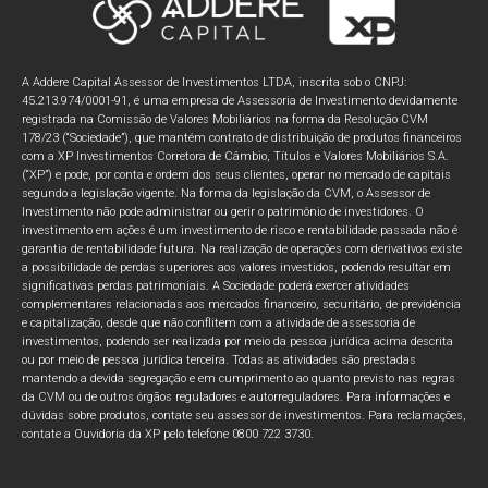
A Addere Capital Assessor de Investimentos LTDA, inscrita sob o CNPJ:
45.213.974/0001-91, é uma empresa de Assessoria de Investimento devidamente
registrada na Comissão de Valores Mobiliários na forma da Resolução CVM
178/23 (“Sociedade”), que mantém contrato de distribuição de produtos financeiros
com a XP Investimentos Corretora de Câmbio, Títulos e Valores Mobiliários S.A.
(“XP”) e pode, por conta e ordem dos seus clientes, operar no mercado de capitais
segundo a legislação vigente. Na forma da legislação da CVM, o Assessor de
Investimento não pode administrar ou gerir o patrimônio de investidores. O
investimento em ações é um investimento de risco e rentabilidade passada não é
garantia de rentabilidade futura. Na realização de operações com derivativos existe
a possibilidade de perdas superiores aos valores investidos, podendo resultar em
significativas perdas patrimoniais. A Sociedade poderá exercer atividades
complementares relacionadas aos mercados financeiro, securitário, de previdência
e capitalização, desde que não conflitem com a atividade de assessoria de
investimentos, podendo ser realizada por meio da pessoa jurídica acima descrita
ou por meio de pessoa jurídica terceira. Todas as atividades são prestadas
mantendo a devida segregação e em cumprimento ao quanto previsto nas regras
da CVM ou de outros órgãos reguladores e autorreguladores. Para informações e
dúvidas sobre produtos, contate seu assessor de investimentos. Para reclamações,
contate a Ouvidoria da XP pelo telefone 0800 722 3730.