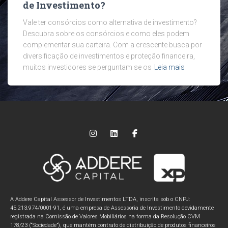
de Investimento?
Vale ter consórcios como alternativa de investimento?
Descubra sobre os consórcios e como eles podem
complementar sua carteira. Com a crescente busca por
diversificação de investimentos e proteção financeira,
muitos investidores se perguntam se os
Leia mais
A Addere Capital Assessor de Investimentos LTDA, inscrita sob o CNPJ:
45.213.974/0001-91, é uma empresa de Assessoria de Investimento devidamente
registrada na Comissão de Valores Mobiliários na forma da Resolução CVM
178/23 (“Sociedade”), que mantém contrato de distribuição de produtos financeiros