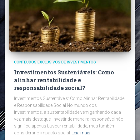
CONTEÚDOS EXCLUSIVOS DE INVESTIMENTOS
Investimentos Sustentáveis: Como
alinhar rentabilidade e
responsabilidade social?
Investimentos Sustentáveis: Como Alinhar Rentabilidade
e Responsabilidade Social No mundo dos
investimentos, a sustentabilidade vem ganhando cada
vez mais destaque. Investir de maneira responsável não
significa apenas buscar rentabilidade, mas também
considerar o impacto social
Leia mais