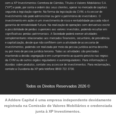
com a XP Investimentos Corretora de Câmbio, Títulos e Valores Mobiliários S.A.
(“XP”) e pode, por conta e ordem dos seus clientes, operar no mercado de capitais
segundo a legislação vigente. Na forma da legislação da CVM, o Assessor de
Investimento não pode administrar ou gerir o patrimônio de investidores. O
investimento em ações é um investimento de risco e rentabilidade passada não é
garantia de rentabilidade futura. Na realização de operações com derivativos existe
a possibilidade de perdas superiores aos valores investidos, podendo resultar em
significativas perdas patrimoniais. A Sociedade poderá exercer atividades
complementares relacionadas aos mercados financeiro, securitário, de previdência
e capitalização, desde que não conflitem com a atividade de assessoria de
investimentos, podendo ser realizada por meio da pessoa jurídica acima descrita
ou por meio de pessoa jurídica terceira. Todas as atividades são prestadas
mantendo a devida segregação e em cumprimento ao quanto previsto nas regras
da CVM ou de outros órgãos reguladores e autorreguladores. Para informações e
dúvidas sobre produtos, contate seu assessor de investimentos. Para reclamações,
contate a Ouvidoria da XP pelo telefone 0800 722 3730.
Todos os Direitos Reservados 2026 ©
A Addere Capital é uma empresa independente devidamente
registrada na Comissão de Valores Mobiliários e credenciada
junta à XP Investimentos.