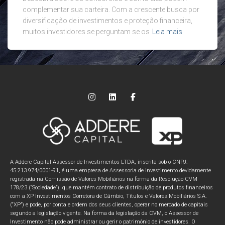
complementar sua carteira. Com a crescente busca por
diversificação de investimentos e proteção financeira,
muitos investidores se perguntam se os
Leia mais
A Addere Capital Assessor de Investimentos LTDA, inscrita sob o CNPJ:
45.213.974/0001-91, é uma empresa de Assessoria de Investimento devidamente
registrada na Comissão de Valores Mobiliários na forma da Resolução CVM
178/23 (“Sociedade”), que mantém contrato de distribuição de produtos financeiros
com a XP Investimentos Corretora de Câmbio, Títulos e Valores Mobiliários S.A.
(“XP”) e pode, por conta e ordem dos seus clientes, operar no mercado de capitais
segundo a legislação vigente. Na forma da legislação da CVM, o Assessor de
Investimento não pode administrar ou gerir o patrimônio de investidores. O