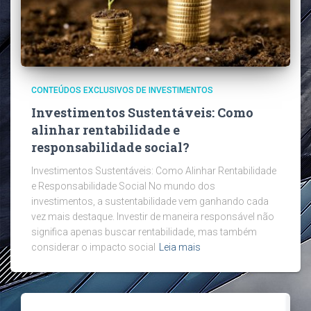
CONTEÚDOS EXCLUSIVOS DE INVESTIMENTOS
Investimentos Sustentáveis: Como
alinhar rentabilidade e
responsabilidade social?
Investimentos Sustentáveis: Como Alinhar Rentabilidade
e Responsabilidade Social No mundo dos
investimentos, a sustentabilidade vem ganhando cada
vez mais destaque. Investir de maneira responsável não
significa apenas buscar rentabilidade, mas também
considerar o impacto social
Leia mais