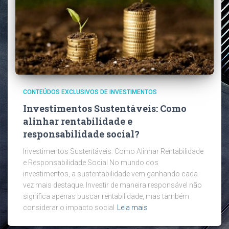
CONTEÚDOS EXCLUSIVOS DE INVESTIMENTOS
Investimentos Sustentáveis: Como
alinhar rentabilidade e
responsabilidade social?
Investimentos Sustentáveis: Como Alinhar Rentabilidade
e Responsabilidade Social No mundo dos
investimentos, a sustentabilidade vem ganhando cada
vez mais destaque. Investir de maneira responsável não
significa apenas buscar rentabilidade, mas também
considerar o impacto social
Leia mais