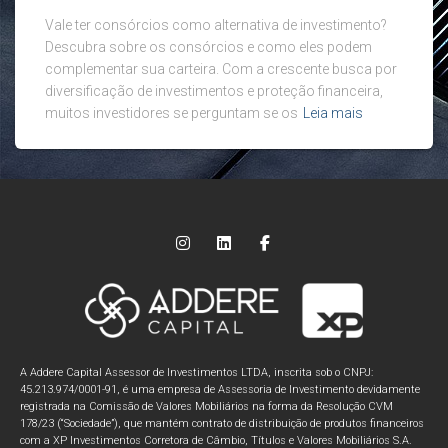
Vale ter consórcios como alternativa de investimento?
Descubra sobre os consórcios e como eles podem
complementar sua carteira. Com a crescente busca por
diversificação de investimentos e proteção financeira,
muitos investidores se perguntam se os
Leia mais
A Addere Capital Assessor de Investimentos LTDA, inscrita sob o CNPJ:
45.213.974/0001-91, é uma empresa de Assessoria de Investimento devidamente
registrada na Comissão de Valores Mobiliários na forma da Resolução CVM
178/23 (“Sociedade”), que mantém contrato de distribuição de produtos financeiros
com a XP Investimentos Corretora de Câmbio, Títulos e Valores Mobiliários S.A.